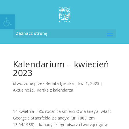
Otwórz pasek narzędzi
Zaznacz stronę
Kalendarium – kwiecień
2023
utworzone przez
Renata Igielska
|
kwi 1, 2023
|
Aktualności
,
Kartka z kalendarza
14 kwietnia – 85. rocznica śmierci Owla Grey’a, właśc.
George’a Stansfelda Belaney’a (ur. 1888, zm.
13.04.1938) – kanadyjskiego pisarza tworzącego w