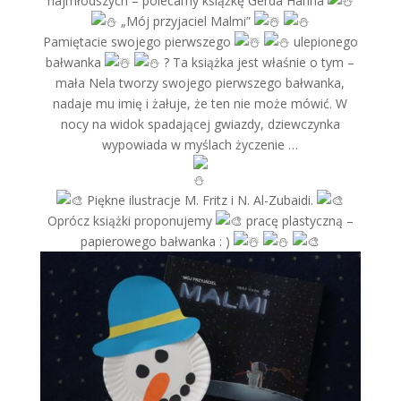
najmłodszych – polecamy książkę Gerda Hahna
„Mój przyjaciel Malmi”
Pamiętacie swojego pierwszego
ulepionego
bałwanka
? Ta książka jest właśnie o tym –
mała Nela tworzy swojego pierwszego bałwanka,
nadaje mu imię i żałuje, że ten nie może mówić. W
nocy na widok spadającej gwiazdy, dziewczynka
wypowiada w myślach życzenie …
Piękne ilustracje M. Fritz i N. Al-Zubaidi.
Oprócz książki proponujemy
pracę plastyczną –
papierowego bałwanka : )